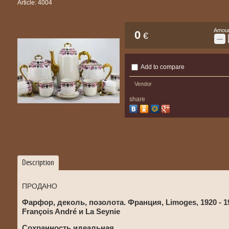
Article:
4004
Amoun
0
€
−
Add to compare
Vendor
share
Description
ПРОДАНО
Фарфор, деколь, позолота. Франция, Limoges, 1920 - 
François André и La Seynie
Сохранность идеальная.