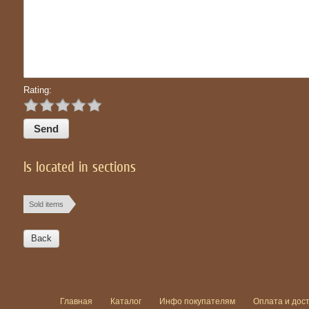
Rating:
Is located in sections
Sold items
Back
Главная
Каталог
Инфо покупателям
Оплата и дос